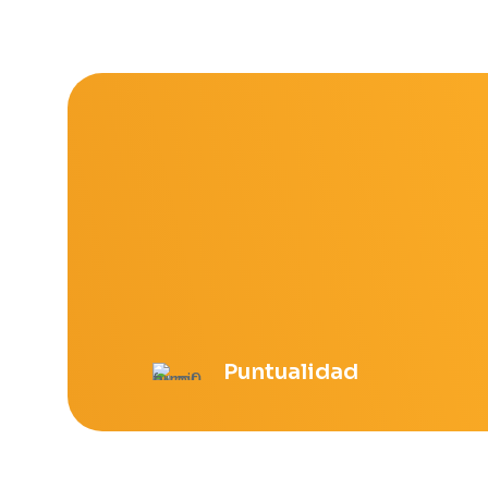
Las
opciones
se
pueden
elegir
en
la
página
de
producto
Puntualidad