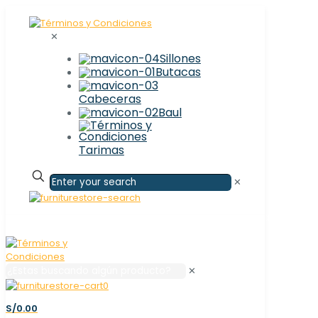
✕
Sillones
Butacas
Cabeceras
Baul
Tarimas
✕
✕
0
S/0.00