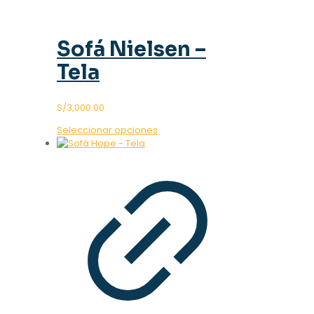
Sofá Nielsen –
Tela
S/
3,000.00
Este
Seleccionar opciones
producto
tiene
múltiples
variantes.
Las
opciones
se
pueden
elegir
en
la
página
de