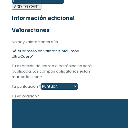
Sofá
Emori
ADD TO CART
-
UltraCuero
Información adicional
cantidad
Valoraciones
No hay valoraciones aún.
Sé el primero en valorar “Sofá Emori –
UltraCuero”
Tu dirección de correo electrónico no será
publicada.
Los campos obligatorios están
marcados con
*
Tu puntuación
*
Tu valoración
*