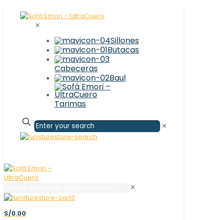
✕
Sillones
Butacas
Cabeceras
Baul
Tarimas
✕
✕
0
S/0.00