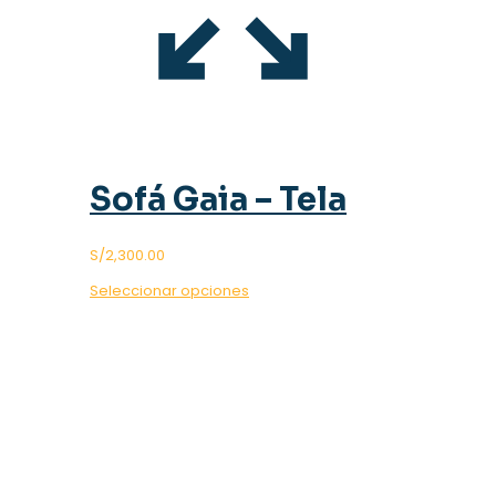
Sofá Gaia – Tela
S/
2,300.00
Este
Seleccionar opciones
producto
tiene
múltiples
variantes.
EN MAVISAC ENCONTRARÁS
Las
opciones
CALIDAD
se
pueden
Y DISEÑO
elegir