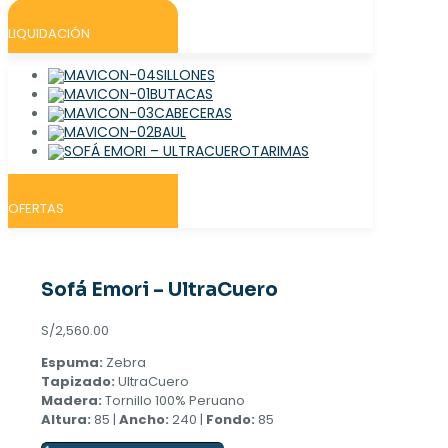
LIQUIDACIÓN
SILLONES
BUTACAS
CABECERAS
BAUL
TARIMAS
OFERTAS
Sofá Emori – UltraCuero
S/
2,560.00
Espuma:
Zebra
Tapizado:
UltraCuero
Madera:
Tornillo 100% Peruano
Altura:
85 |
Ancho:
240 |
Fondo:
85