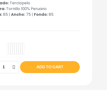
ado:
Terciopelo
ra:
Tornillo 100% Peruano
a:
85 |
Ancho:
75 |
Fondo:
85
ADD TO CART
dad