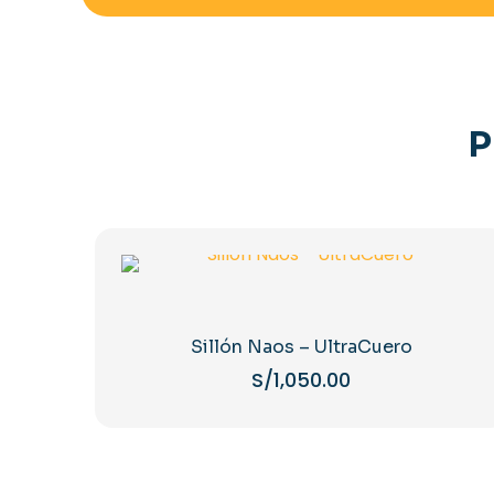
P
Sillón Naos – UltraCuero
S/
1,050.00
Este
producto
tiene
múltiples