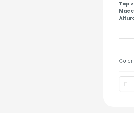
Tapiz
Made
Altur
Color
Sillón
Spock
-
Tela
canti