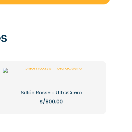
OS
Sillón Rosse – UltraCuero
S/
900.00
Este
producto
tiene
múltiples