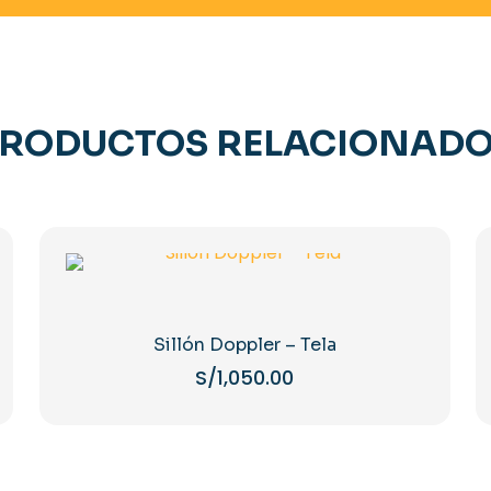
RODUCTOS RELACIONAD
Sillón Doppler – Tela
S/
1,050.00
Este
producto
tiene
múltiples