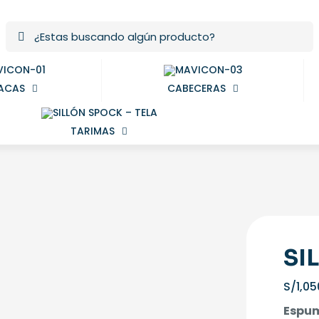
ACAS
CABECERAS
TARIMAS
SI
S/
1,05
Espu