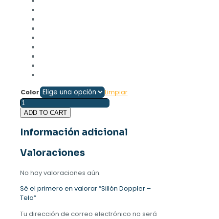
Color
Limpiar
Sillón
Doppler
ADD TO CART
-
Tela
Información adicional
cantidad
Valoraciones
No hay valoraciones aún.
Sé el primero en valorar “Sillón Doppler –
Tela”
Tu dirección de correo electrónico no será