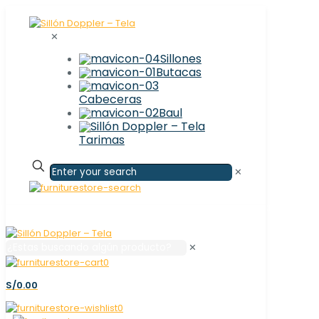
✕
Sillones
Butacas
Cabeceras
Baul
Tarimas
✕
✕
0
S/0.00
0