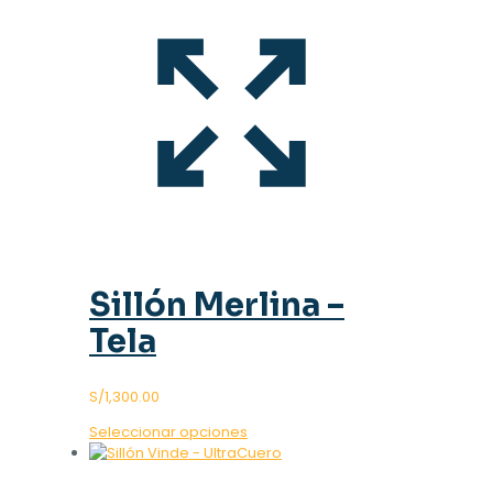
Sillón Merlina –
Tela
S/
1,300.00
Este
Seleccionar opciones
producto
tiene