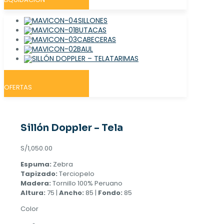
SILLONES
BUTACAS
CABECERAS
BAUL
TARIMAS
OFERTAS
Sillón Doppler – Tela
S/
1,050.00
Espuma:
Zebra
Tapizado:
Terciopelo
Madera:
Tornillo 100% Peruano
Altura:
75 |
Ancho:
85 |
Fondo:
85
Color