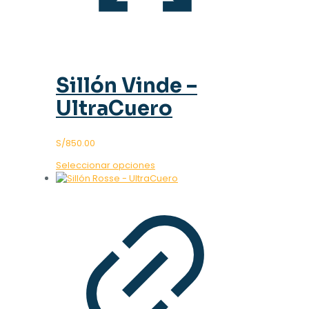
Sillón Vinde –
UltraCuero
S/
850.00
Este
Seleccionar opciones
producto
tiene
múltiples
variantes.
Las
opciones
se
pueden
elegir
en
la