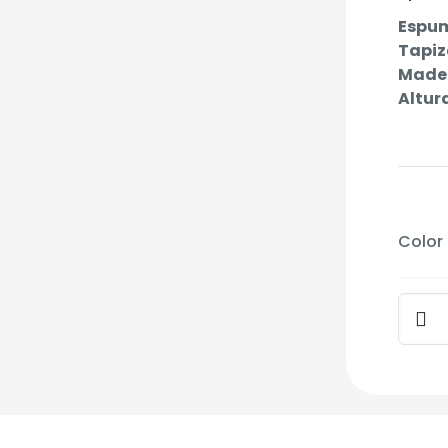
Espu
Tapiz
Made
Altur
Color
Butac
Mand
-
Tela
canti