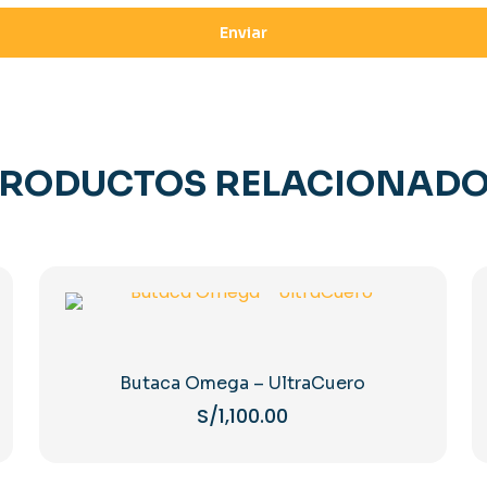
RODUCTOS RELACIONAD
Butaca Omega – UltraCuero
S/
1,100.00
Este
producto