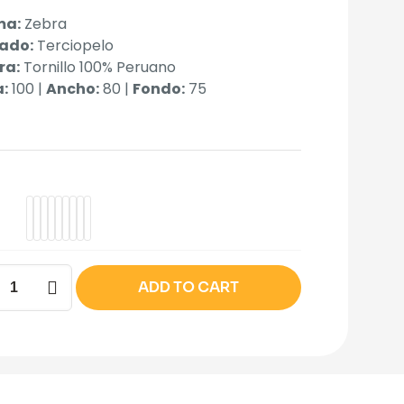
ma:
Zebra
ado:
Terciopelo
ra:
Tornillo 100% Peruano
a:
100 |
Ancho:
80 |
Fondo:
75
a
ADD TO CART
y
dad