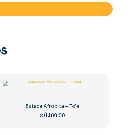
OS
Butaca Afrodita – Tela
S/
1,100.00
Este
producto