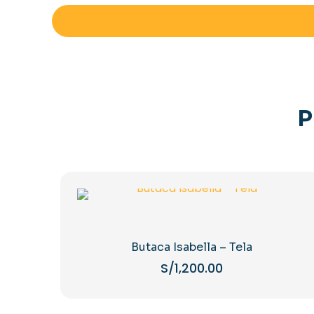
P
Butaca Isabella – Tela
S/
1,200.00
Este
producto