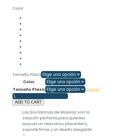
Color
Tamaño Plaza
Color
Tamaño Plaza
Limpiar
Box
Tarima
ADD TO CART
Ébano
Las box tarimas de Mavisac son la
cantidad
solución perfecta para quienes
buscan un descanso placentero,
soporte firme y un diseño elegante
✨