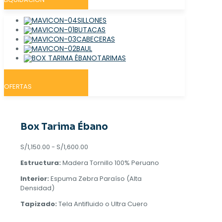
SILLONES
BUTACAS
CABECERAS
BAUL
TARIMAS
OFERTAS
Box Tarima Ébano
Rango
S/
1,150.00
-
S/
1,600.00
de
Estructura:
Madera Tornillo 100% Peruano
precios:
desde
Interior:
Espuma Zebra Paraíso (Alta
S/1,150.00
Densidad)
hasta
S/1,600.00
Tapizado:
Tela Antifluido o Ultra Cuero