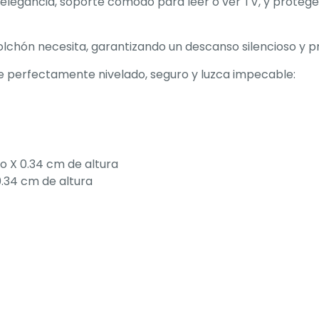
 elegancia, soporte cómodo para leer o ver TV, y proteg
lchón necesita, garantizando un descanso silencioso y pro
e perfectamente nivelado, seguro y luzca impecable:
ho X 0.34 cm de altura
0.34 cm de altura