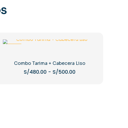
OS
-44%
Combo Tarima + Cabecera Liso
Rango
S/
480.00
-
S/
500.00
de
Este
precios:
producto
desde
tiene
S/480.00
múltiples
hasta
variantes.
S/500.00
Las
opciones