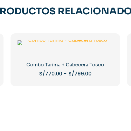
RODUCTOS RELACIONAD
-39%
Combo Tarima + Cabecera Tosco
Rango
S/
770.00
-
S/
799.00
de
Este
precios:
producto
desde
tiene
S/770.00
múltiples
hasta
variantes.
S/799.00
Las
opciones