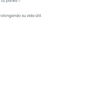
e tu pared ✅
longando su vida útil.