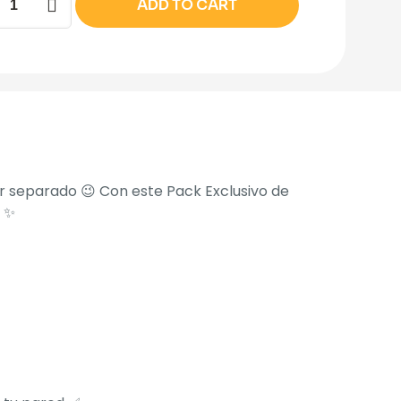
ADD TO CART
a
cera
s
dad
or separado 😉 Con este Pack Exclusivo de
s ✨