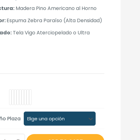
de
ctura:
Madera Pino Americano al Horno
precios:
desde
or:
Espuma Zebra Paraíso (Alta Densidad)
S/770.00
ado:
Tela Vigo Aterciopelado o Ultra
hasta
S/799.00
o Plaza
o