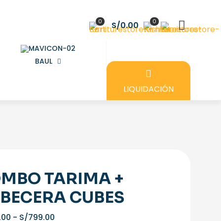
0
0
S/0.00
BAUL
LIQUIDACIÓN
MBO TARIMA +
BECERA CUBES
Rango
.00
-
S/
799.00