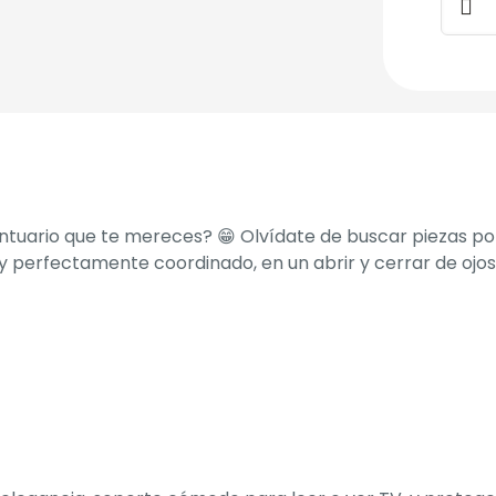
Tarim
+
Cabe
Cube
canti
antuario que te mereces? 😁 Olvídate de buscar piezas p
 perfectamente coordinado, en un abrir y cerrar de ojo