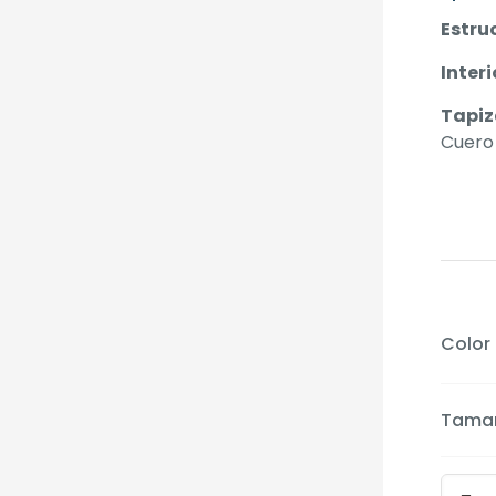
Estru
Interi
Tapiz
Cuero
Color
Tamañ
Comb