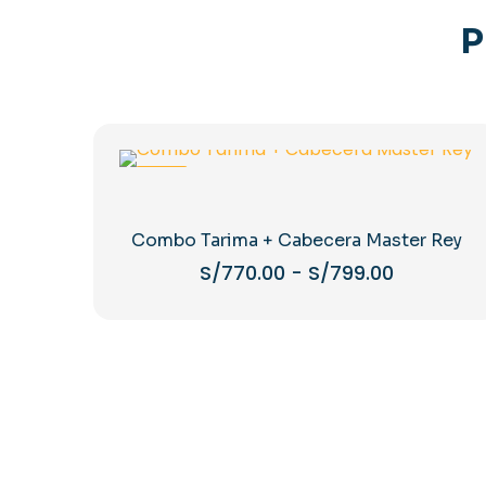
P
-39%
Combo Tarima + Cabecera Master Rey
Rango
S/
770.00
-
S/
799.00
de
Este
precios:
producto
desde
tiene
S/770.00
múltiples
hasta
variantes.
S/799.00
Las
opciones