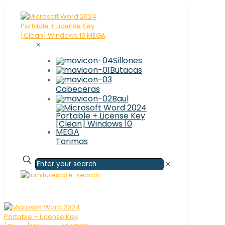
✕
Sillones
Butacas
Cabeceras
Baul
Tarimas
✕