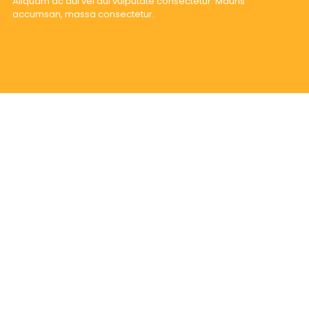
Aliquam ac dui vel dui vulputate consectetur. Mauris
accumsan, massa consectetur.