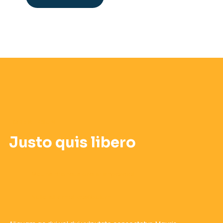
LOREM IPSUM
Justo quis libero
Mauris rhoncus orci in imperdiet
Nulla sit amet vestibulum