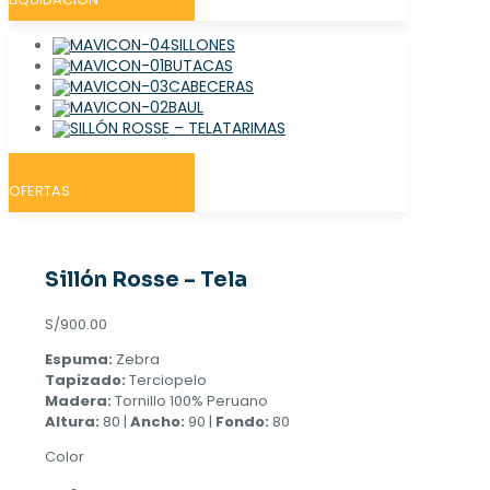
SILLONES
BUTACAS
CABECERAS
BAUL
TARIMAS
OFERTAS
Sillón Rosse – Tela
S/
900.00
Espuma:
Zebra
Tapizado:
Terciopelo
Madera:
Tornillo 100% Peruano
Altura:
80 |
Ancho:
90 |
Fondo:
80
Color