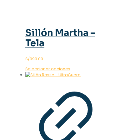
Sillón Martha –
Tela
S/
999.00
Este
Seleccionar opciones
producto
tiene
múltiples
variantes.
Las
opciones
se
pueden
elegir
en
la
página