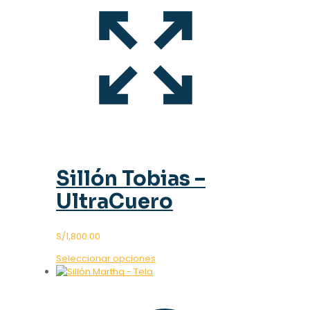
Sillón Tobias –
UltraCuero
S/
1,800.00
Este
Seleccionar opciones
producto
tiene
múltiples