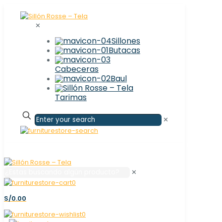
✕
Sillones
Butacas
Cabeceras
Baul
Tarimas
✕
✕
0
S/0.00
0