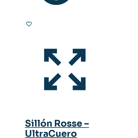
de
producto
Sillón Rosse –
UltraCuero