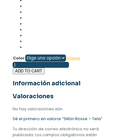
Color
Limpiar
Sillón
Rosse
ADD TO CART
-
Tela
Información adicional
cantidad
Valoraciones
No hay valoraciones aún.
Sé el primero en valorar “Sillón Rosse – Tela”
Tu dirección de correo electrónico no será
publicada.
Los campos obligatorios están